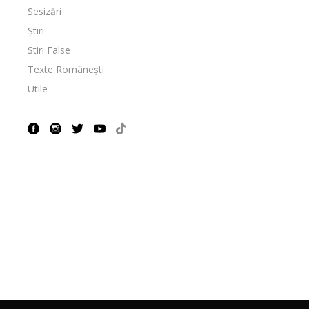
Sesizări
Știri
Stiri False
Texte Românești
Utile