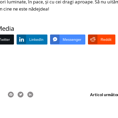
ori luminate, în pace, și cu cei dragi aproape. Să nu uită
n cine ne este nădejdea!
 Media
Twitter
LinkedIn
Messenger
Reddit
Articol următo