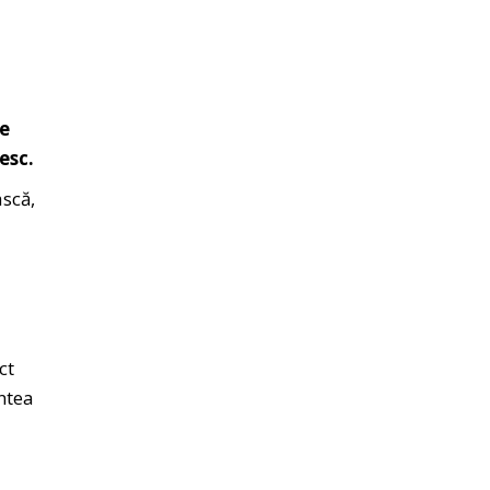
te
esc.
ască,
ct
untea