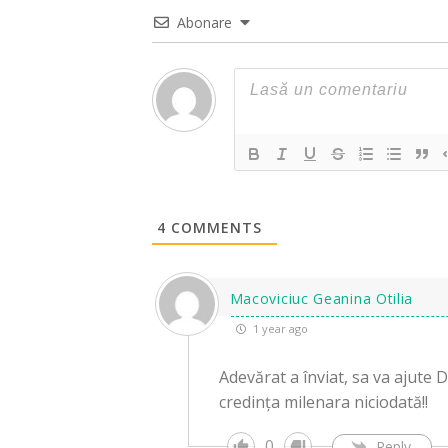
Abonare
4
COMMENTS
Macoviciuc Geanina Otilia
1 year ago
Adevărat a înviat, sa va ajute
credința milenara niciodată!!
0
Reply