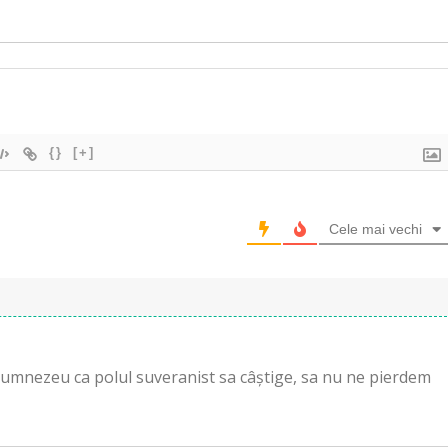
{}
[+]
Cele mai vechi
 Dumnezeu ca polul suveranist sa câștige, sa nu ne pierdem