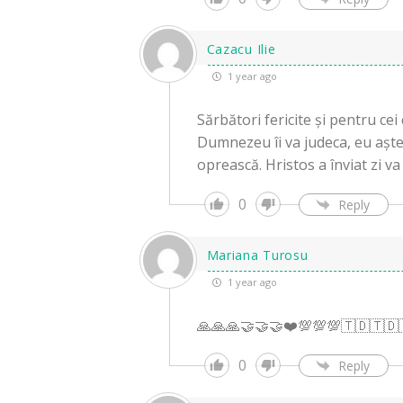
Cazacu Ilie
1 year ago
Sărbători fericite și pentru cei
Dumnezeu îi va judeca, eu aștep
oprească. Hristos a înviat zi v
0
Reply
Mariana Turosu
1 year ago
🙏🙏🙏🤝🤝🤝❤️💯💯💯🇹🇩🇹🇩
0
Reply