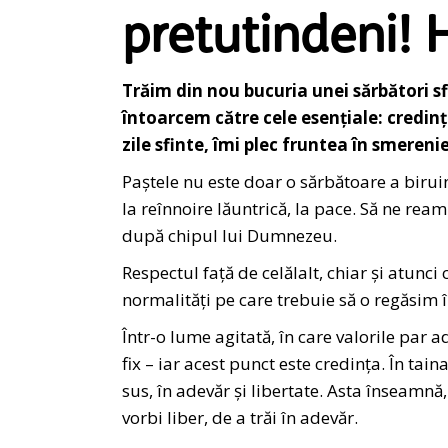
pretutindeni! H
Trăim din nou bucuria unei sărbători s
întoarcem către cele esențiale: credinț
zile sfinte, îmi plec fruntea în smeren
Paștele nu este doar o sărbătoare a biruinț
la reînnoire lăuntrică, la pace. Să ne rea
după chipul lui Dumnezeu.
Respectul față de celălalt, chiar și atunci
normalități pe care trebuie să o regăsim î
Într-o lume agitată, în care valorile par
fix – iar acest punct este credința. În ta
sus, în adevăr și libertate. Asta înseamnă
vorbi liber, de a trăi în adevăr.