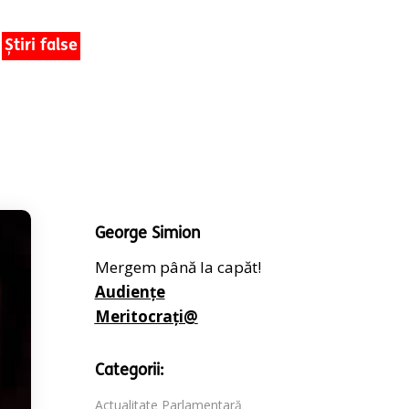
Știri false
George Simion
Mergem până la capăt!
Audiențe
Meritocrați@
Categorii:
Actualitate Parlamentară