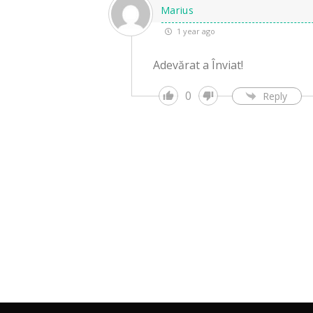
Marius
1 year ago
Adevărat a Înviat!
0
Reply