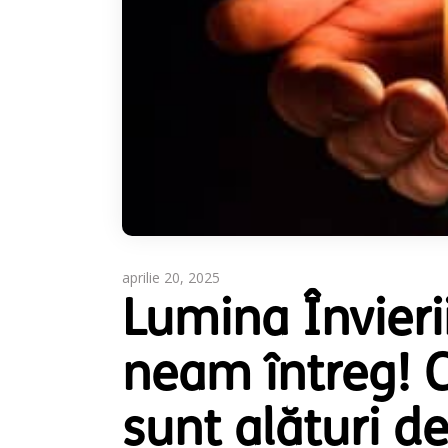
aprilie 20, 2025
Lumina Învieri
neam întreg! C
sunt alături d