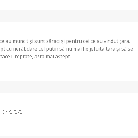
 ce au muncit și sunt săraci și pentru cei ce au vindut țara,
t cu nerăbdare cel puțin să nu mai fie jefuita tara și să se
a face Dreptate, asta mai aștept.
🇹🇩💪💪💪