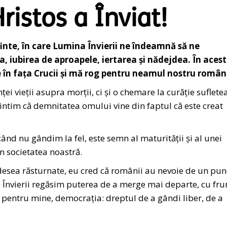
ristos a Înviat!
finte, în care Lumina Învierii ne îndeamnă să ne
a, iubirea de aproapele, iertarea și nădejdea. În aces
ie în fața Crucii și mă rog pentru neamul nostru român
ei vieții asupra morții, ci și o chemare la curăție suflete
mintim că demnitatea omului vine din faptul că este creat
 când nu gândim la fel, este semn al maturității și al unei
n societatea noastră.
 adesea răsturnate, eu cred că românii au nevoie de un pun
ina Învierii regăsim puterea de a merge mai departe, cu fr
, pentru mine, democrația: dreptul de a gândi liber, de a