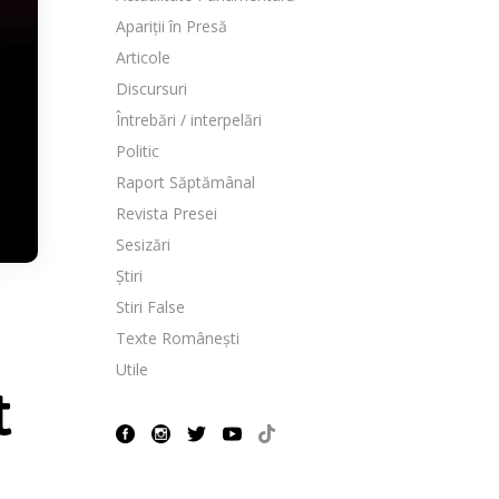
Apariții în Presă
Articole
Discursuri
Întrebări / interpelări
Politic
Raport Săptămânal
Revista Presei
Sesizări
Știri
Stiri False
Texte Românești
Utile
t