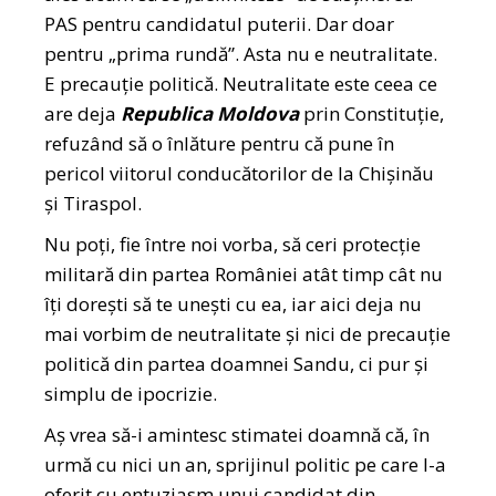
PAS pentru candidatul puterii. Dar doar
pentru „prima rundă”. Asta nu e neutralitate.
E precauție politică. Neutralitate este ceea ce
are deja
Republica Moldova
prin Constituție,
refuzând să o înlăture pentru că pune în
pericol viitorul conducătorilor de la Chișinău
și Tiraspol.
Nu poți, fie între noi vorba, să ceri protecție
militară din partea României atât timp cât nu
îți dorești să te unești cu ea, iar aici deja nu
mai vorbim de neutralitate și nici de precauție
politică din partea doamnei Sandu, ci pur și
simplu de ipocrizie.
Aș vrea să-i amintesc stimatei doamnă că, în
urmă cu nici un an, sprijinul politic pe care l-a
oferit cu entuziasm unui candidat din