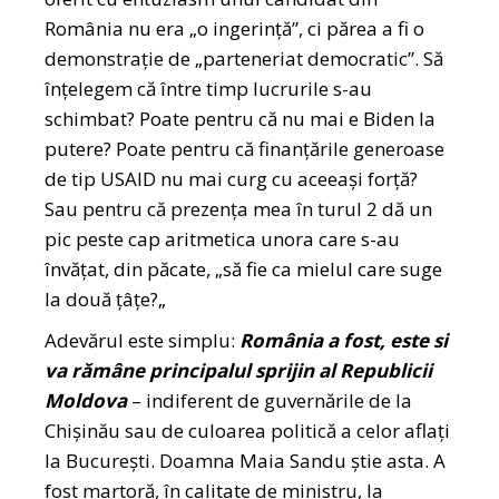
România nu era „o ingerință”, ci părea a fi o
demonstrație de „parteneriat democratic”. Să
înțelegem că între timp lucrurile s-au
schimbat? Poate pentru că nu mai e Biden la
putere? Poate pentru că finanțările generoase
de tip USAID nu mai curg cu aceeași forță?
Sau pentru că prezența mea în turul 2 dă un
pic peste cap aritmetica unora care s-au
învățat, din păcate, „să fie ca mielul care suge
la două țâțe?„
Adevărul este simplu:
România a fost, este si
va rămâne principalul sprijin al Republicii
Moldova
– indiferent de guvernările de la
Chișinău sau de culoarea politică a celor aflați
la București. Doamna Maia Sandu știe asta. A
fost martoră, în calitate de ministru, la