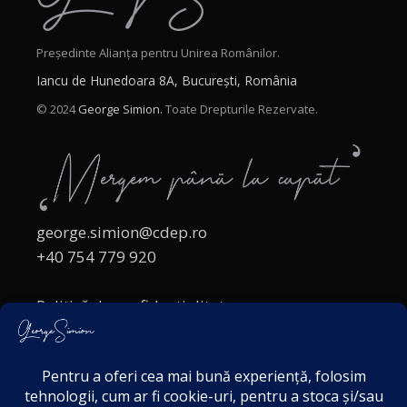
Președinte Alianța pentru Unirea Românilor.
Iancu de Hunedoara 8A, București, România
© 2024
George Simion.
Toate Drepturile Rezervate.
george.simion@cdep.ro
+40 754 779 920
Politică de confidențialitate
Politica cookies
Termeni și Condiții
Acordul de markting
Disclaimer