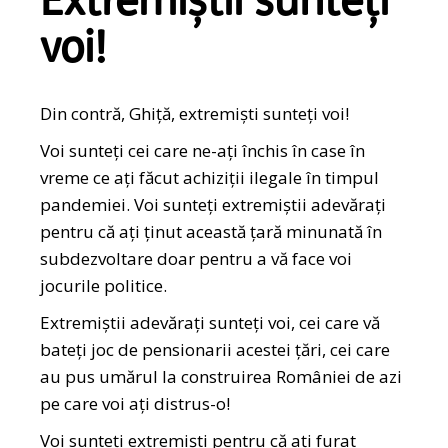
Extremiștii sunteți
voi!
Din contră, Ghiță, extremiști sunteți voi!
Voi sunteți cei care ne-ați închis în case în
vreme ce ați făcut achiziții ilegale în timpul
pandemiei. Voi sunteți extremiștii adevărați
pentru că ați ținut această țară minunată în
subdezvoltare doar pentru a vă face voi
jocurile politice.
Extremiștii adevărați sunteți voi, cei care vă
bateți joc de pensionarii acestei țări, cei care
au pus umărul la construirea României de azi
pe care voi ați distrus-o!
Voi sunteți extremiști pentru că ați furat