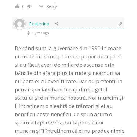
0
Reply
Ecaterina
1 year ago
De când sunt la guvernare din 1990 în coace
nu au făcut nimic pt tara și popor doar pt ei
și au făcut averi de miliarde ascunse prin
băncile din afara plus la rude și neamuri sa
nu para ei cu averi furate. Dar au pretenții la
pensii speciale bani furați din bugetul
statului și din munca noastră. Noi muncim și
îi întreținem o șleahtă de trântori și ei au
beneficii peste beneficii. Ce spun acum o
spun ca fapt divers, dar faptul că noi
muncim și îi întreținem că ei nu produc nimic