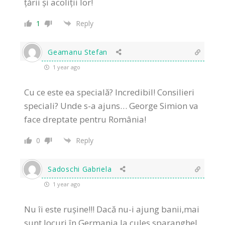
țării și acoliții lor!
1
Reply
Geamanu Stefan
1 year ago
Cu ce este ea specială? Incredibil! Consilieri
speciali? Unde s-a ajuns… George Simion va
face dreptate pentru România!
0
Reply
Sadoschi Gabriela
1 year ago
Nu îi este rușine!!! Dacă nu-i ajung banii,mai
sunt locuri în Germania la cules sparanghel