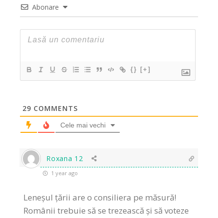
Abonare
{}
[+]
29
COMMENTS
Cele mai vechi
Roxana 12
1 year ago
Leneșul țării are o consiliera pe măsură!
Românii trebuie să se trezească și să voteze