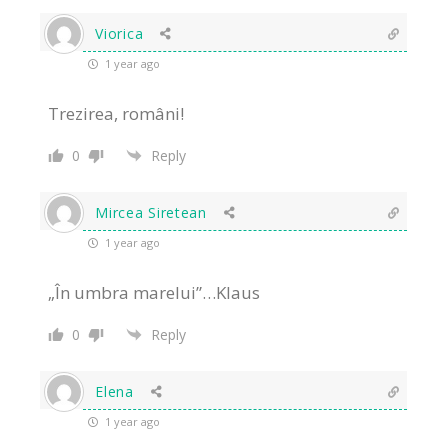
Viorica
1 year ago
Trezirea, români!
0
Reply
Mircea Siretean
1 year ago
„În umbra marelui”…Klaus
0
Reply
Elena
1 year ago