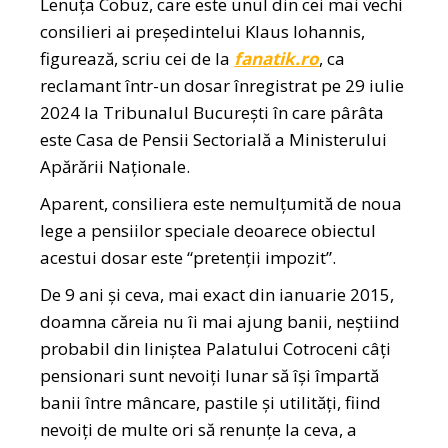
Lenuţa Cobuz, care este unul din cei mai vechi
consilieri ai preşedintelui Klaus Iohannis,
figurează, scriu cei de la
fanatik.ro
, ca
reclamant într-un dosar înregistrat pe 29 iulie
2024 la Tribunalul Bucureşti în care pârâta
este Casa de Pensii Sectorială a Ministerului
Apărării Naţionale.
Aparent, consiliera este nemulţumită de noua
lege a pensiilor speciale deoarece obiectul
acestui dosar este “pretenţii impozit”.
De 9 ani și ceva, mai exact din ianuarie 2015,
doamna căreia nu îi mai ajung banii, neștiind
probabil din liniștea Palatului Cotroceni câți
pensionari sunt nevoiți lunar să își împartă
banii între mâncare, pastile și utilități, fiind
nevoiți de multe ori să renunțe la ceva, a