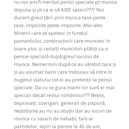
nu noi am fi meritat pensii speciale pt munca
depusa și pt ca ei să AIBE salarii???? Noi
ducem greul țării prin munca taxe peste
taxe, impozite peste impozite. Mai ales
Minerii care se spetesc in fundul
pamantului, constructorii care muncesc în
soare ploi, și ceilalți muncitori plătiți cu o
pensie specială după greul locului de
munca. Nemernicii după ce au vândut tara și
și.au asumat banii care trebuiau să intre in
bugetul statului tot ei au pretenții la pensii
speciale. Da cu ce gura mami lor sunt ei mai
speciali decât restul românilor??? Bețivi,
depravați, covrigari, generali de papură,
nepotisme au nu au studii dar au locuri de
munca cu salarii de nababi, fani ai
partidelor, ieșiri la pensie la 45 de ani,