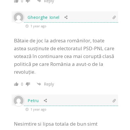
0
Reply
Gheorghe Ionel
1 year ago
Bătaie de joc la adresa românilor, toate
astea susținute de electoratul PSD-PNL care
votează în continuare cea mai coruptă clasă
politică pe care România a avut-o de la
revoluție.
0
Reply
Petru
1 year ago
Nesimtire si lipsa totala de bun simt