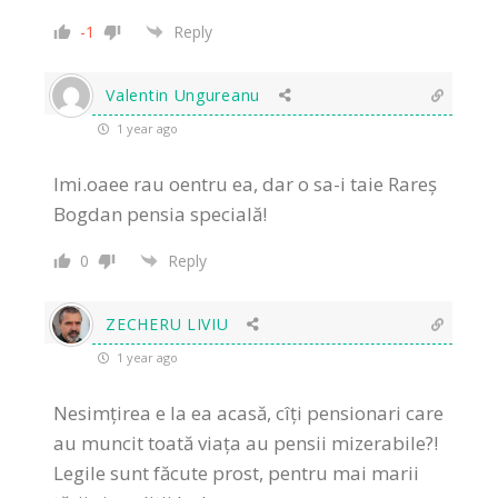
-1
Reply
Valentin Ungureanu
1 year ago
Imi.oaee rau oentru ea, dar o sa-i taie Rareș
Bogdan pensia specială!
0
Reply
ZECHERU LIVIU
1 year ago
Nesimțirea e la ea acasă, cîți pensionari care
au muncit toată viața au pensii mizerabile?!
Legile sunt făcute prost, pentru mai marii