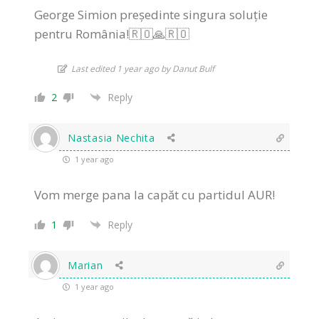
George Simion președinte singura soluție
pentru România!🇷🇴🙏🇷🇴
Last edited 1 year ago by Danut Bulf
2
Reply
Nastasia Nechita
1 year ago
Vom merge pana la capăt cu partidul AUR!
1
Reply
Marian
1 year ago