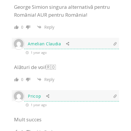
George Simion singura alternativă pentru
România! AUR pentru România!
0
Reply
Amelian Claudia
1 year ago
Alături de voi!🇷🇴
0
Reply
Pricop
1 year ago
Mult succes