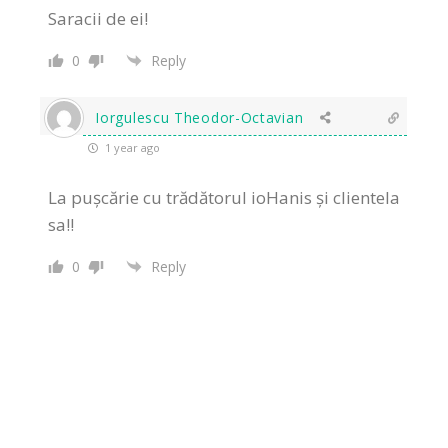
Saracii de ei!
0
Reply
Iorgulescu Theodor-Octavian
1 year ago
La pușcărie cu trădătorul ioHanis și clientela
sa!!
0
Reply