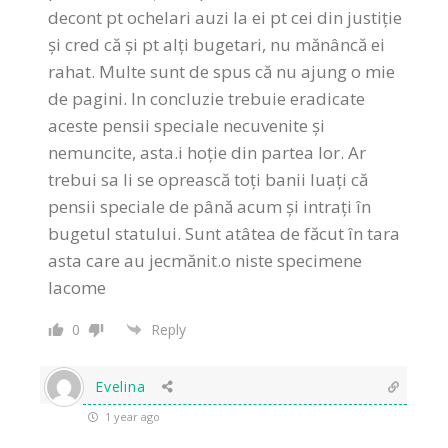
decont pt ochelari auzi la ei pt cei din justiție
și cred că și pt alți bugetari, nu mănâncă ei
rahat. Multe sunt de spus că nu ajung o mie
de pagini. In concluzie trebuie eradicate
aceste pensii speciale necuvenite și
nemuncite, asta.i hoție din partea lor. Ar
trebui sa li se oprească toți banii luați că
pensii speciale de până acum și intrați în
bugetul statului. Sunt atâtea de făcut în tara
asta care au jecmănit.o niste specimene
lacome
0
Reply
Evelina
1 year ago