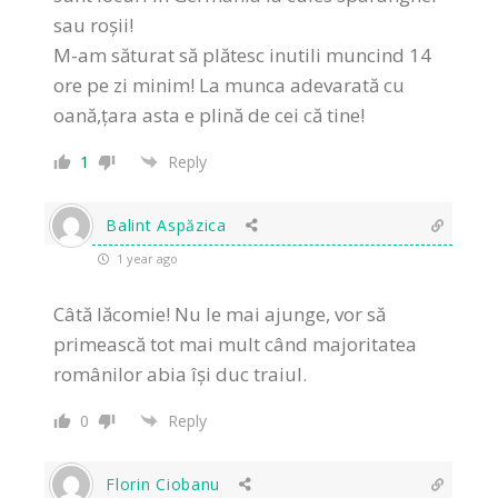
sau roșii!
M-am săturat să plătesc inutili muncind 14
ore pe zi minim! La munca adevarată cu
oană,țara asta e plină de cei că tine!
1
Reply
Balint Aspăzica
1 year ago
Câtă lăcomie! Nu le mai ajunge, vor să
primească tot mai mult când majoritatea
românilor abia își duc traiul.
0
Reply
Florin Ciobanu