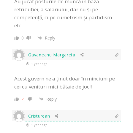
Au jucat posturile de muncă in baza
retribuției, a salariului, dar nu și pe
competență, ci pe cumetrism și partidism …
etc
0
Reply
Gavaneanu Margareta
1 year ago
Acest guvern ne a ținut doar în minciuni pe
cei cu venituri mici bătaie de joc!!
-1
Reply
Cristurean
1 year ago