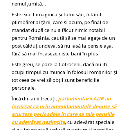
nemulțumită…
Este exact imaginea șefului său, întâiul
plimbăreț al țării, care și acum, pe final de
mandat după ce nu a făcut nimic notabil
pentru România, caută să se mai agațe de un
post călduț undeva, să nu iasă la pensie așa,
fără să mai încaseze niște bani în plus.
Este greu, se pare la Cotroceni, dacă nu îți
ocupi timpul cu munca în folosul românilor și
tot ceea ce vrei să obții sunt beneficiile
personale.
Încă din anii trecuți,
parlamentarii AUR au
încercat ca prin amendamentele depuse să
scurteze perioadele în care se taie pensiile
cu adevărat nesimțite
, cu adevărat speciale
și au încercat să reducă cuantumul pensiilor