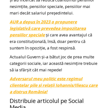
nesimțite, pensiilor speciale, pensiilor mai
mari decât salariul președintelui.
AUR a depus în 2023 o propunere
legislativă care prevedea impozitarea
pensiilor speciale
și care avea avantajul că
era constituțională, însă, doar pentru că
suntem în opoziție, a fost respinsă.
Actualul Guvern și-a bătut joc de prea multe
categorii sociale, iar această nesimțire trebuie
să ia sfârșit cât mai repede!
Adversarul meu politic este regimul
clientelar pile și relații Iohannis/Iliescu care
a distrus România!
Distribuie articolul pe Social
Media