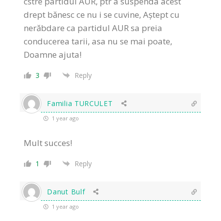
cstre partidul AUR, ptr a suspenda acest
drept bănesc ce nu i se cuvine, Aștept cu
nerăbdare ca partidul AUR sa preia
conducerea tarii, asa nu se mai poate,
Doamne ajuta!
3
Reply
Familia TURCULET
1 year ago
Mult succes!
1
Reply
Danut Bulf
1 year ago