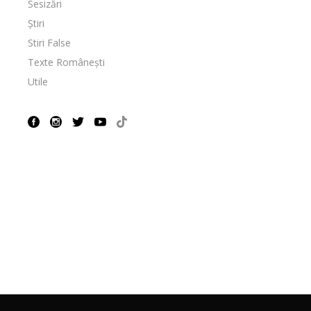
Sesizări
Știri
Stiri False
Texte Românești
Utile