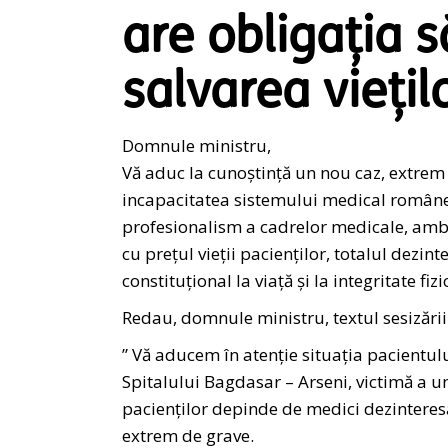
are obligația s
salvarea viețil
Domnule ministru,
Vă aduc la cunoștință un nou caz, extrem 
incapacitatea sistemului medical românesc
profesionalism a cadrelor medicale, amb
cu prețul vieții pacienților, totalul dezi
constituțional la viaţă şi la integritate fizi
Redau, domnule ministru, textul sesizării
” Vă aducem în atenție situația pacientulu
Spitalului Bagdasar – Arseni, victimă a un
pacienților depinde de medici dezinteresaț
extrem de grave.