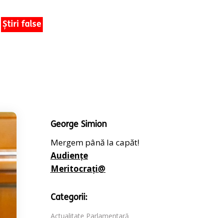
Știri false
George Simion
Mergem până la capăt!
Audiențe
Meritocrați@
Categorii:
Actualitate Parlamentară