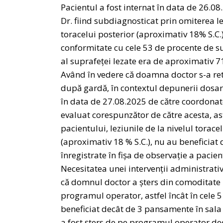
Pacientul a fost internat în data de 26.
Dr. fiind subdiagnosticat prin omiterea le
toracelui posterior (aproximativ 18% S.C.
conformitate cu cele 53 de procente de s
al suprafeței lezate era de aproximativ 7
Având în vedere că doamna doctor s-a retr
după gardă, în contextul depunerii dosar
în data de 27.08.2025 de către coordonato
evaluat corespunzător de către acesta, astf
pacientului, leziunile de la nivelul torace
(aproximativ 18 % S.C.), nu au beneficiat 
înregistrate în fișa de observație a pacien
Necesitatea unei intervenții administrative
că domnul doctor a șters din comoditate 
programul operator, astfel încât în cele 5 
beneficiat decât de 3 pansamente în sala 
a fost șters de pe programul operator d