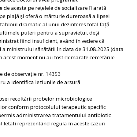
 de acesta pe rețelele de socializare îl arată
 plajă și oferă o mărturie dureroasă a lipsei
abloul dramatic al unui dezinteres total față
ultimele puteri pentru a supraviețui, deși
istrat fiind insuficient, având în vedere că
l a ministrului sănătății în data de 31.08.2025 (data
 în acest moment nu au fost demarate cercetările
ie de observație nr. 14353
u a identifica leziunile de arsură
ipsei recoltării probelor microbiologice
erior conform protocolului terapeutic specific
 permis administrarea tratamentului antibiotic
al letal) reprezentând regula în aceste cazuri