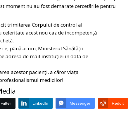
cest moment nu au fost demarate cercetările pentru
cit trimiterea Corpului de control al
u celeritate acest nou caz de incompetență
nchetă.
 ce, până acum, Ministerul Sănătății
pe adresa de mail instituției în data de
rea acestor pacienți, a căror viața
 profesionalismul medicilor!
 Media
Twitter
LinkedIn
Messenger
Reddit