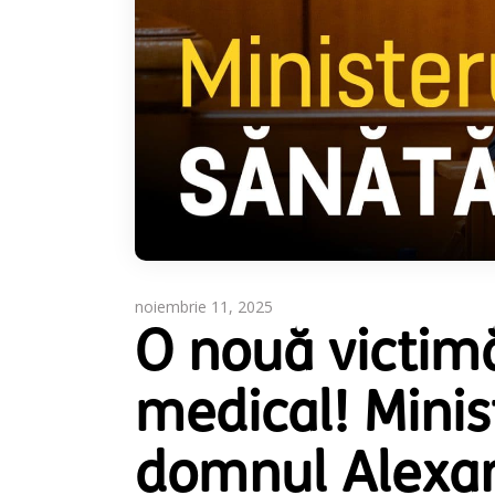
noiembrie 11, 2025
O nouă victimă
medical! Minist
domnul Alexan