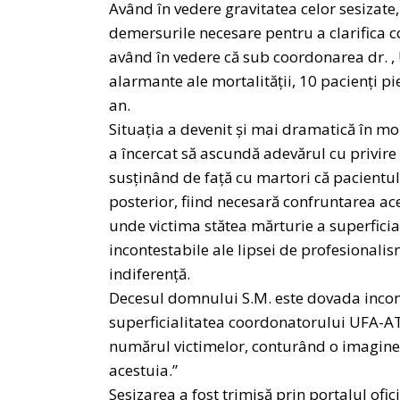
Având în vedere gravitatea celor sesizate
demersurile necesare pentru a clarifica c
având în vedere că sub coordonarea dr. , 
alarmante ale mortalității, 10 pacienți p
an.
Situația a devenit și mai dramatică în m
a încercat să ascundă adevărul cu privire
susținând de față cu martori că pacientul
posterior, fiind necesară confruntarea a
unde victima stătea mărturie a superficial
incontestabile ale lipsei de profesionalis
indiferență.
Decesul domnului S.M. este dovada incont
superficialitatea coordonatorului UFA-AT
numărul victimelor, conturând o imagine 
acestuia.”
Sesizarea a fost trimisă prin portalul ofi