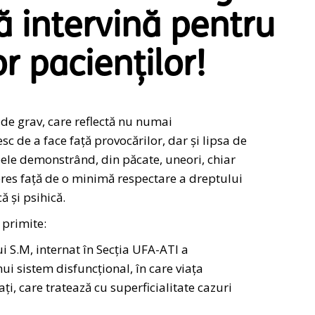
ă intervină pentru
or pacienților!
de grav, care reflectă nu numai
 de a face față provocărilor, dar și lipsa de
ele demonstrând, din păcate, uneori, chiar
nteres față de o minimă respectare a dreptului
că şi psihică.
 primite:
i S.M, internat în Secția UFA-ATI a
ui sistem disfuncțional, în care viața
i, care tratează cu superficialitate cazuri