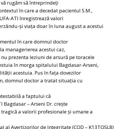
, vă rugăm să întreprindeți
ontextul în care a decedat pacientul S.M.,
UFA-ATI înregistrează valori
ierzându-și viața doar în luna august a acestui
omentul în care domnul doctor
 la managerierea acestui caz,
 nu prezenta leziuni de arsură pe toracele
cestuia în morga spitalului Bagdasar-Arseni,
ității acestuia. Pus în fața dovezilor
m, domnul doctor a tratat situația cu
estabilă a faptului că
I Bagdasar – Arseni Dr. crește
tragică a valorii profesionale și umane a
cial al Avertizorilor de Integritate (COD – K13TQSL8)