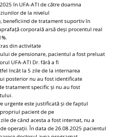
08.2025 în UFA-ATI de către doamna
ziunilor de la nivelul
), beneficiind de tratament suportiv în
uprafață corporală arsă deși procentul real
1%.
as din activitate
ului de pensionare, pacientul a fost preluat
rul UFA-ATI Dr. fără a fi
el încât la 5 zile de la internarea
lui posterior nu au fost identificate
de tratament specific și nu au fost
tului.
 urgente este justificată și de faptul
propriul pacient de pe
zile de când acesta a fost internat, nu a
de operații. În data de 26.08.2025 pacientul
eoarece doctorul avea programat