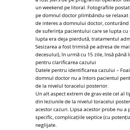
un weekend pe litoral. Fotografiile postate
pe domnul doctor plimbându-se relaxat pe
de interes a domnului doctor, conturând t
de suferința pacientului care se lupta cu 
lupta era deja pierdută, tratamentul admin
Sesizarea a fost trimisă pe adresa de mai
decesului), în urmă cu 15 zile, însă până
pentru clarificarea cazului
Datele pentru identificarea cazului – Foa
domnul doctor nu a întors pacientul pentr
de la nivelul toracelui posterior.
Un alt aspect extrem de grav este cel al l
din leziunile de la nivelul toracelui post
acestor cazuri. Lipsa acestor probe nu a
specific, complicațiile septice (cu potenți
neglijate.