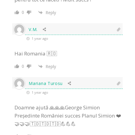
0
Reply
V.M.
1 year ago
Hai Romania 🇷🇴
0
Reply
Mariana Turosu
1 year ago
Doamne ajută 🙏🙏🙏George Simion
Președinte României succes Planul Simion ❤️
🤝🤝🤝🇹🇩🇹🇩🇹🇩💪💪💪