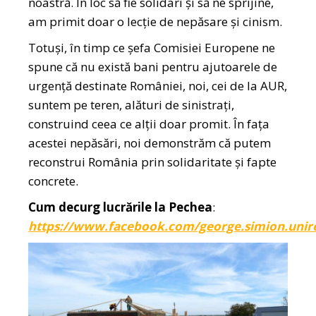
noastră. În loc să fie solidari și să ne sprijine,
am primit doar o lecție de nepăsare și cinism.
Totuși, în timp ce șefa Comisiei Europene ne
spune că nu există bani pentru ajutoarele de
urgență destinate României, noi, cei de la AUR,
suntem pe teren, alături de sinistrați,
construind ceea ce alții doar promit. În fața
acestei nepăsări, noi demonstrăm că putem
reconstrui România prin solidaritate și fapte
concrete.
Cum decurg lucrările la Pechea
:
https://www.facebook.com/george.simion.unir