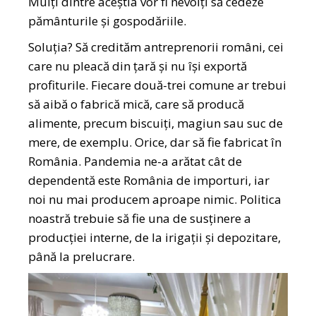
Mulți dintre aceștia vor fi nevoiți să cedeze
pământurile și gospodăriile.
Soluția? Să credităm antreprenorii români, cei
care nu pleacă din țară și nu își exportă
profiturile. Fiecare două-trei comune ar trebui
să aibă o fabrică mică, care să producă
alimente, precum biscuiți, magiun sau suc de
mere, de exemplu. Orice, dar să fie fabricat în
România. Pandemia ne-a arătat cât de
dependentă este România de importuri, iar
noi nu mai producem aproape nimic. Politica
noastră trebuie să fie una de susținere a
producției interne, de la irigații și depozitare,
până la prelucrare.