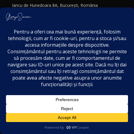
Iancu de Hunedoara 8A, București, România
© 2024
George Simion.
Toate Drepturile Rezervate.
george.simion@cdep.ro
+40 754 779 920
Politică de confidențialitate
Politica cookies
Termeni și Condiții
Acordul de markting
Disclaimer
3