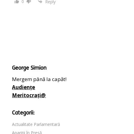
0
Reply
George Simion
Mergem până la capăt!
Audiențe
Meritocrați@
Categorii:
Actualitate Parlamentară
Apariții în Presă