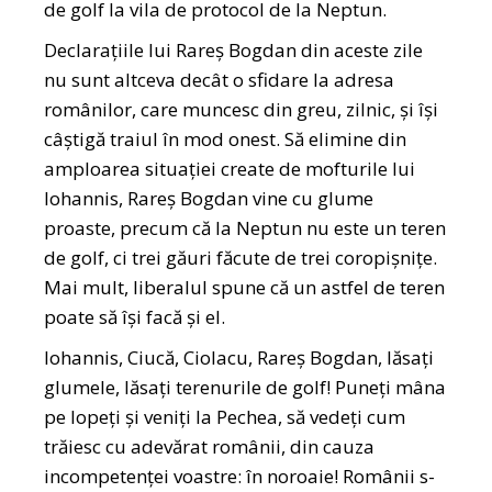
de golf la vila de protocol de la Neptun.
Declarațiile lui Rareș Bogdan din aceste zile
nu sunt altceva decât o sfidare la adresa
românilor, care muncesc din greu, zilnic, și își
câștigă traiul în mod onest. Să elimine din
amploarea situației create de mofturile lui
Iohannis, Rareș Bogdan vine cu glume
proaste, precum că la Neptun nu este un teren
de golf, ci trei găuri făcute de trei coropișnițe.
Mai mult, liberalul spune că un astfel de teren
poate să își facă și el.
Iohannis, Ciucă, Ciolacu, Rareș Bogdan, lăsați
glumele, lăsați terenurile de golf! Puneți mâna
pe lopeți și veniți la Pechea, să vedeți cum
trăiesc cu adevărat românii, din cauza
incompetenței voastre: în noroaie! Românii s-