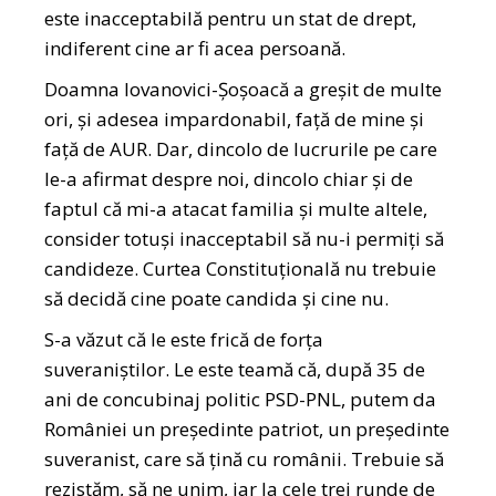
este inacceptabilă pentru un stat de drept,
indiferent cine ar fi acea persoană.
Doamna Iovanovici-Șoșoacă a greșit de multe
ori, și adesea impardonabil, față de mine și
față de AUR. Dar, dincolo de lucrurile pe care
le-a afirmat despre noi, dincolo chiar și de
faptul că mi-a atacat familia și multe altele,
consider totuși inacceptabil să nu-i permiți să
candideze. Curtea Constituțională nu trebuie
să decidă cine poate candida și cine nu.
S-a văzut că le este frică de forța
suveraniștilor. Le este teamă că, după 35 de
ani de concubinaj politic PSD-PNL, putem da
României un președinte patriot, un președinte
suveranist, care să țină cu românii. Trebuie să
rezistăm, să ne unim, iar la cele trei runde de