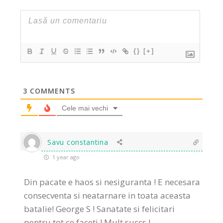
{}
[+]
3
COMMENTS
Cele mai vechi
Savu constantina
1 year ago
Din pacate e haos si nesiguranta ! E necesara
consecventa si neatarnare in toata aceasta
batalie! George S ! Sanatate si felicitari
pentru tot ce faceti ! Mult succs !