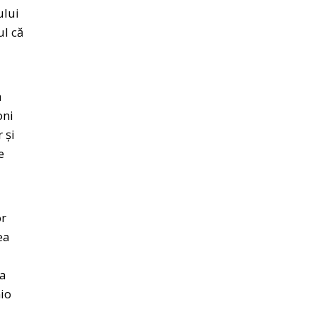
ului
ul că
a
oni
 și
e
or
ea
ța
nio