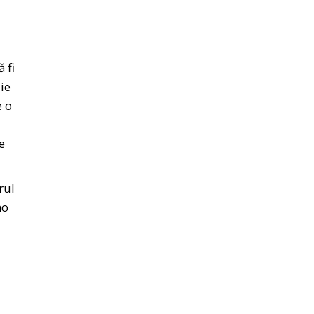
 fi
ie
e o
e
rul
no