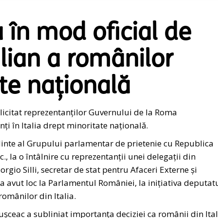
în mod oficial de
alian a românilor
te națională
icitat reprezentanților Guvernului de la Roma
ți în Italia drept minoritate națională.
dinte al Grupului parlamentar de prietenie cu Republica
c., la o întâlnire cu reprezentanții unei delegații din
gio Silli, secretar de stat pentru Afaceri Externe și
 a avut loc la Parlamentul României, la inițiativa deputat
 românilor din Italia.
șceac a subliniat importanța deciziei ca românii din Ital