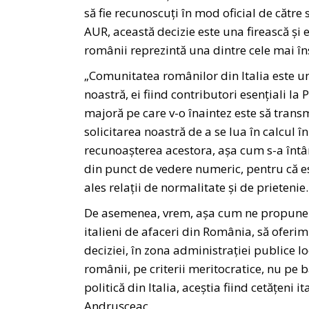
să fie recunoscuți în mod oficial de către 
AUR, această decizie este una firească și e
românii reprezintă una dintre cele mai în
„Comunitatea românilor din Italia este un
noastră, ei fiind contributori esențiali la
majoră pe care v-o înaintez este să trans
solicitarea noastră de a se lua în calcul 
recunoașterea acestora, așa cum s-a întâ
din punct de vedere numeric, pentru că es
ales relații de normalitate și de prietenie.
De asemenea, vrem, așa cum ne propunem 
italieni de afaceri din România, să oferim
deciziei, în zona administrației publice lo
românii, pe criterii meritocratice, nu pe ba
politică din Italia, aceștia fiind cetățeni 
Andrușceac.