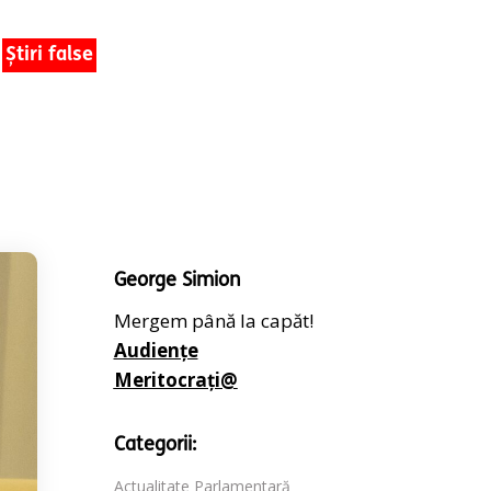
Știri false
George Simion
Mergem până la capăt!
Audiențe
Meritocrați@
Categorii:
Actualitate Parlamentară