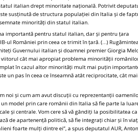
statul italian drept minoritate națională. Potrivit deputat
ste susținută de structura populației din Italia și de fapt
semnate minorități din statul italian.
a importantă pentru statul italian, dar și pentru țara
 PIB-ul României prin ceea ce trimit în țară. (…) Rugăminte
miteți Guvernului italian și doamnei premier Giorgia Mel
în viitorul cât mai apropiat problema minorității românilor
mplat în cazul altor minorități mult mai puțin important
te un pas în ceea ce înseamnă atât reciprocitate, cât mai
noi și cum am avut discuții cu reprezentanții oamenil
 un model prin care românii din Italia să fie parte la luar
cale și centrale. Vom cere să vă gândiți la posibilitatea ca
ză de apartenență politică, să fie integrați chiar și în via
italieni foarte mulți dintre ei”, a spus deputatul AUR, Anto