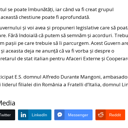
otul se poate îmbunătăți, iar când va fi creat grupul
 această chestiune poate fi aprofundată.
uvernului și voi avea și propuneri legislative care să poată
are. Fără îndoială că putem să semnăm și acorduri. Trebu
lim pașii pe care trebuie să îi parcurgem. Acest Guvern ar
și aceasta deja ne anunță că va fi vorba și despre o
cretarul de stat italian pentru Afaceri Externe și Cooperar
rticipat E.S. domnul Alfredo Durante Mangoni, ambasado
 liderul filialei din România a Fratelli d’Italia, domnul Li
 Media
Twitter
LinkedIn
Messenger
Reddit