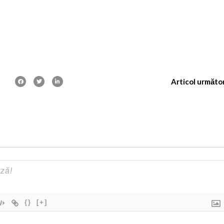
Articol următo
{}
[+]