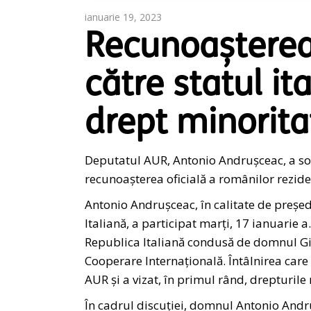
ianuarie 19, 2023
Recunoașterea 
către statul it
drept minorita
Deputatul AUR, Antonio Andrușceac, a sol
recunoașterea oficială a românilor reziden
Antonio Andrușceac, în calitate de preșe
Italiană, a participat marți, 17 ianuarie a.
Republica Italiană condusă de domnul Gior
Cooperare Internațională. Întâlnirea care
AUR și a vizat, în primul rând, drepturile
În cadrul discuției, domnul Antonio Andru