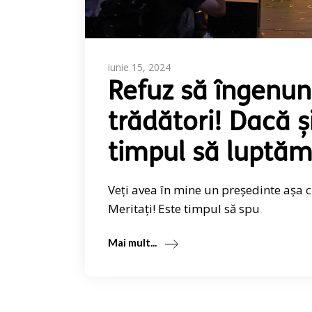
iunie 15, 2024
Refuz să îngenun
trădători! Dacă și
timpul să luptă
Veți avea în mine un președinte așa 
Meritați! Este timpul să spu
Mai mult...