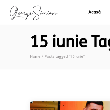
Acasă
15 iunie Ta
Home
Posts tagged "15 iunie"