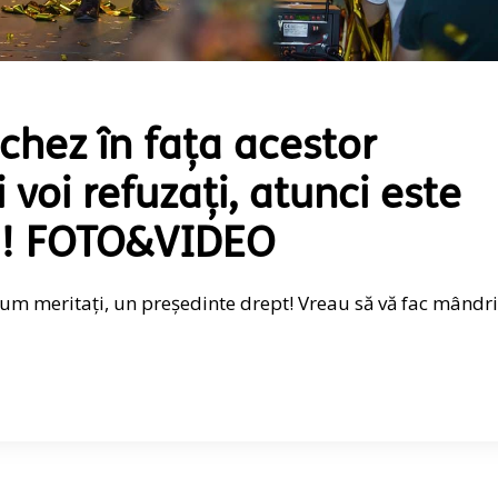
chez în fața acestor
 voi refuzați, atunci este
m! FOTO&VIDEO
cum meritați, un președinte drept! Vreau să vă fac mândri