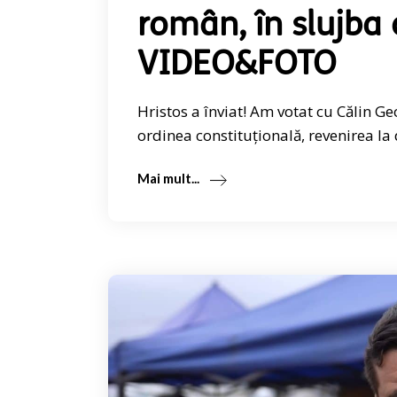
român, în slujba 
VIDEO&FOTO
Hristos a înviat! Am votat cu Călin G
ordinea constituțională, revenirea l
Mai mult...