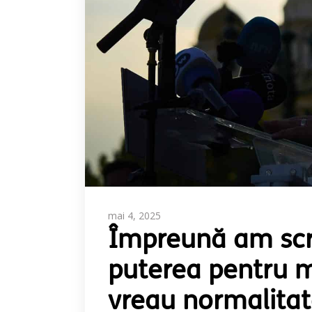
mai 4, 2025
Împreună am scri
puterea pentru m
vreau normalita