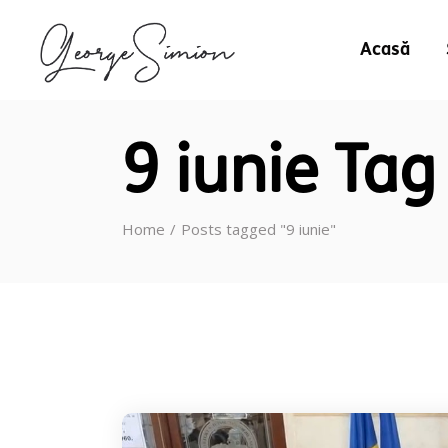
Acasă
9 iunie Tag
Home
Posts tagged "9 iunie"