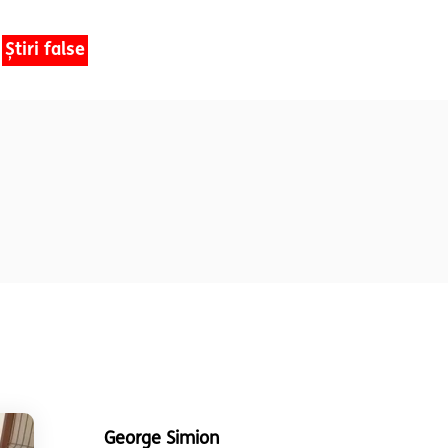
Știri false
George Simion