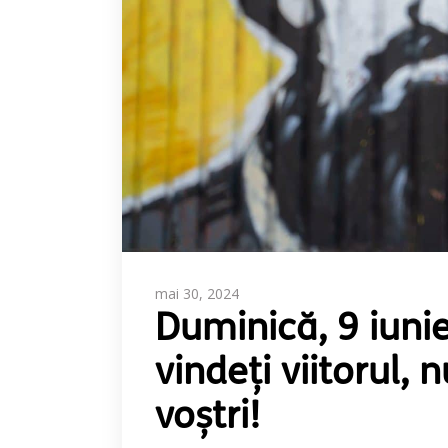
mai 30, 2024
Duminică, 9 iunie
vindeți viitorul, n
voștri!