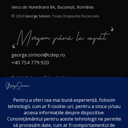
Iancu de Hunedoara 8A, București, România
© 2024
George Simion.
Toate Drepturile Rezervate.
george.simion@cdep.ro
+40 754 779 920
Politică de confidențialitate
Politica cookies
Termeni și Condiții
Acordul de markting
Disclaimer