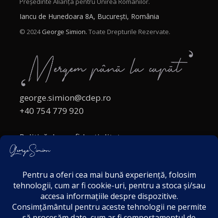
Președinte Alianța pentru Unirea Românilor.
Iancu de Hunedoara 8A, București, România
© 2024
George Simion.
Toate Drepturile Rezervate.
george.simion@cdep.ro
+40 754 779 920
Politică de confidențialitate
Politica cookies
Termeni și Condiții
Acordul de markting
Disclaimer