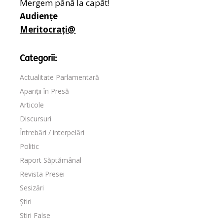
Mergem până la capăt!
Audiențe
Meritocrați@
Categorii:
Actualitate Parlamentară
Apariții în Presă
Articole
Discursuri
Întrebări / interpelări
Politic
Raport Săptămânal
Revista Presei
Sesizări
Știri
Stiri False