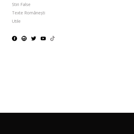
Stiri False
Texte Românești
Utile