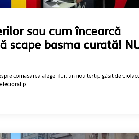
rilor sau cum încearcă
 să scape basma curată! N
despre comasarea alegerilor, un nou tertip găsit de Ciolac
 electoral p