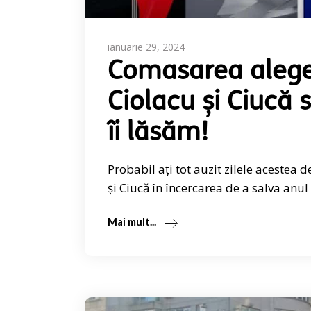
ianuarie 29, 2024
Comasarea alege
Ciolacu și Ciucă
îi lăsăm!
Probabil ați tot auzit zilele acestea 
și Ciucă în încercarea de a salva anul
Mai mult...