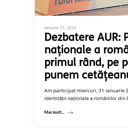
ianuarie 31, 2024
Dezbatere AUR: Pă
naționale a român
primul rând, pe p
punem cetățean
Am participat miercuri, 31 ianuarie 
identității naționale a românilor din
Mai mult...