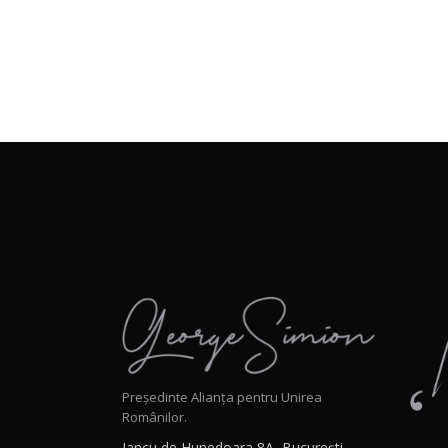
Președinte Alianța pentru Unirea
Românilor.
Iancu de Hunedoara 8A, București,