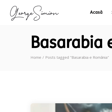
Acasă
Basarabia 
Home
Posts tagged "Basarabia e România"