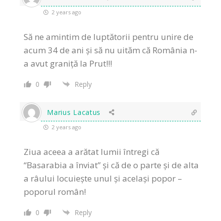
2 years ago
Să ne amintim de luptătorii pentru unire de
acum 34 de ani și să nu uităm că România n-
a avut graniță la Prut!!!
0
Reply
Marius Lacatus
2 years ago
Ziua aceea a arătat lumii întregi că
“Basarabia a înviat” și că de o parte şi de alta
a râului locuieşte unul şi acelaşi popor –
poporul român!
0
Reply