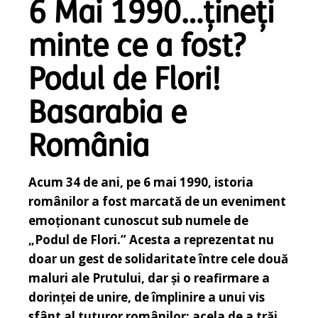
6 Mai 1990…țineți
minte ce a fost?
Podul de Flori!
Basarabia e
România
Acum 34 de ani, pe 6 mai 1990, istoria
românilor a fost marcată de un eveniment
emoționant cunoscut sub numele de
„Podul de Flori.” Acesta a reprezentat nu
doar un gest de solidaritate între cele două
maluri ale Prutului, dar și o reafirmare a
dorinței de unire, de împlinire a unui vis
sfânt al tuturor românilor: acela de a trăi