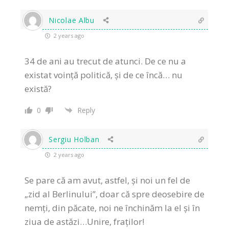
Nicolae Albu
2 years ago
34 de ani au trecut de atunci. De ce nu a
existat voință politică, și de ce încă… nu
există?
0
Reply
Sergiu Holban
2 years ago
Se pare că am avut, astfel, și noi un fel de
„zid al Berlinului”, doar că spre deosebire de
nemți, din păcate, noi ne închinăm la el și în
ziua de astăzi…Unire, fraților!