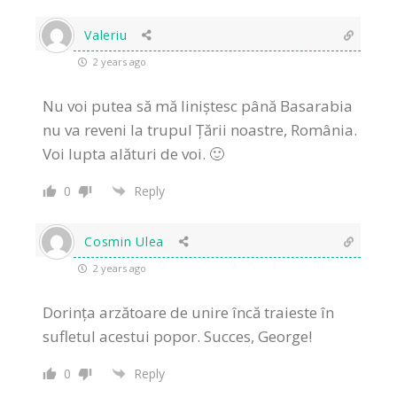
Valeriu
2 years ago
Nu voi putea să mă liniștesc până Basarabia
nu va reveni la trupul Țării noastre, România.
Voi lupta alături de voi. 🙂
0
Reply
Cosmin Ulea
2 years ago
Dorința arzătoare de unire încă traieste în
sufletul acestui popor. Succes, George!
0
Reply