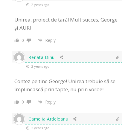
2 years ago
Unirea, proiect de ţară! Mult succes, George
și AUR!
0
Reply
Renata Dinu
2 years ago
Contez pe tine George! U
nirea trebuie să se
împlinească prin fapte, nu prin vorbe!
0
Reply
Camelia Ardeleanu
2 years ago