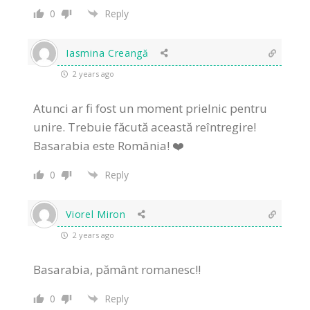
0
Reply
Iasmina Creangă
2 years ago
Atunci ar fi fost un moment prielnic pentru
unire. Trebuie făcută această reîntregire!
Basarabia este România! ❤️
0
Reply
Viorel Miron
2 years ago
Basarabia, pământ romanesc!!
0
Reply