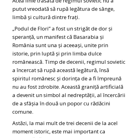
Acea linie trasată de regimul sovietic nu a
putut vreodată să rupă legătura de sânge,
limbă și cultură dintre frați.
„Podul de Flori” a fost un strigăt de dor și
speranță, un manifest că Basarabia și
România sunt una și aceeași, unite prin
istorie, prin luptă și prin limba dulce
românească. Timp de decenii, regimul sovietic
a încercat să rupă această legătură, însă
spiritul românesc și dorința de a fi împreună
nu au fost zdrobite. Această graniță artificială
a devenit un simbol al nedreptății, al încercării
de a sfâșia în două un popor cu rădăcini
comune.
Astăzi, la mai mult de trei decenii de la acel
moment istoric, este mai important ca