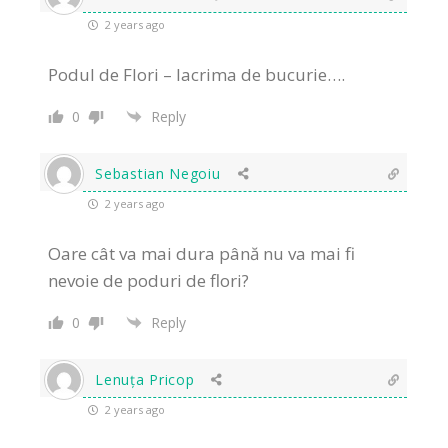
2 years ago
Podul de Flori – lacrima de bucurie….
0
Reply
Sebastian Negoiu
2 years ago
Oare cât va mai dura până nu va mai fi
nevoie de poduri de flori?
0
Reply
Lenuța Pricop
2 years ago