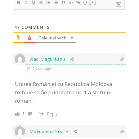
{}
[+]
47
COMMENTS
Cele mai vechi
Vlad Magureanu
2 years ago
Unirea României cu Republica Moldova
trebuie sa fie prioritatea nr. 1 a statului
român!
1
Reply
Magdalena Soare