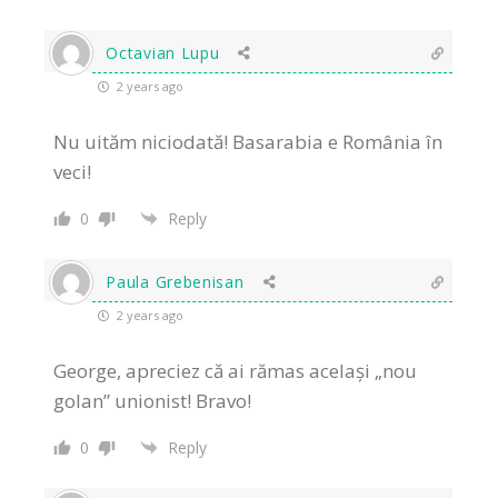
Octavian Lupu
2 years ago
Nu uităm niciodată! Basarabia e România în
veci!
0
Reply
Paula Grebenisan
2 years ago
George, apreciez că ai rămas același „nou
golan” unionist! Bravo!
0
Reply