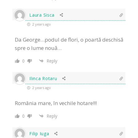
Laura Sisca
2 years ago
Da George…podul de flori, o poartă deschisă
spre o lume nouă…
0
Reply
Ilinca Rotaru
2 years ago
România mare, în vechile hotare!!!
0
Reply
Filip Iuga