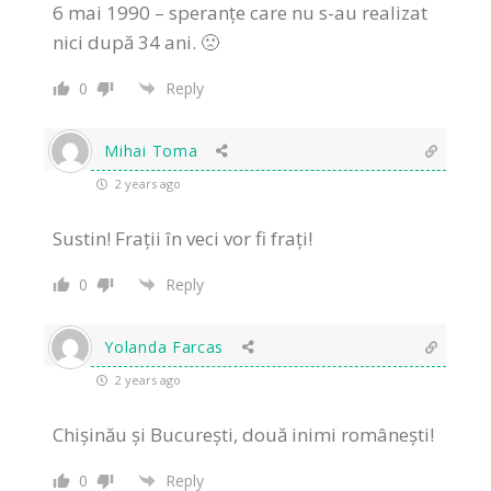
6 mai 1990 – speranțe care nu s-au realizat
nici după 34 ani. 🙁
0
Reply
Mihai Toma
2 years ago
Sustin! Frații în veci vor fi frați!
0
Reply
Yolanda Farcas
2 years ago
Chișinău și București, două inimi românești!
0
Reply