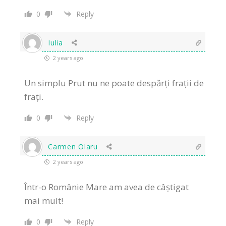
0
Reply
Iulia
2 years ago
Un simplu Prut nu ne poate despărți frații de
frați.
0
Reply
Carmen Olaru
2 years ago
Într-o Românie Mare am avea de câștigat
mai mult!
0
Reply