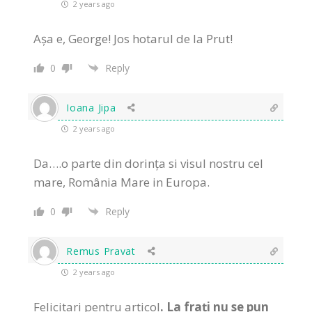
2 years ago
Așa e, George! Jos hotarul de la Prut!
0
Reply
Ioana Jipa
2 years ago
Da….o parte din dorința si visul nostru cel
mare, România Mare in Europa.
0
Reply
Remus Pravat
2 years ago
Felicitari pentru articol
.
La frați nu se pun