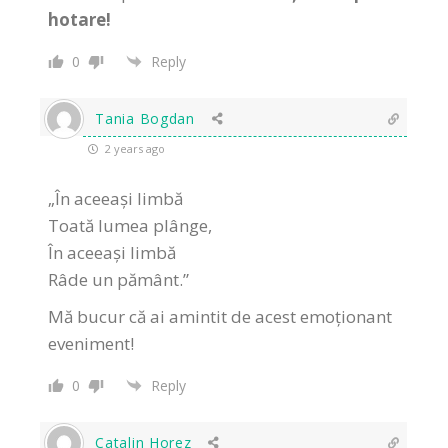
hotare!
0
Reply
Tania Bogdan
2 years ago
„În aceeași limbă
Toată lumea plânge,
În aceeași limbă
Râde un pământ.”
Mă bucur că ai amintit de acest emoționant
eveniment!
0
Reply
Catalin Horez