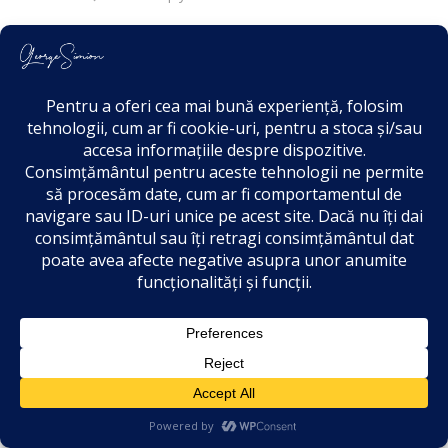
Andreea Sava
2 years ago
Români, suntem uniţi prin trecut, prezent şi
viitor!
0
Reply
Jovmir Iulian
2 years ago
Da, îmi aduc aminte in detaliu aceasta zi!
Aveam doar 10 ani…
47
0
Reply