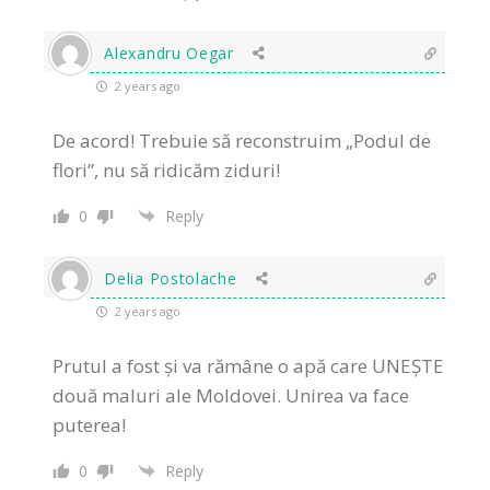
Alexandru Oegar
2 years ago
De acord!
Trebuie să reconstruim „Podul de
flori”, nu să ridicăm ziduri!
0
Reply
Delia Postolache
2 years ago
Prutul a fost şi va rămâne o apă care UNEȘTE
două maluri ale Moldovei. Unirea va face
puterea!
0
Reply