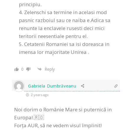
principiu.
Zelenschi sa termine in acelasi mod
pasnic razboiul sau ce naiba e.Adica sa
renunte la enclavele rusesti deci mici
teritorii neesentiale pentru el.
Cetatenii Romaniei
sa isi doreasca in
imensa lor majoritate Unirea .
0
Reply
Gabriela Dumbrăveanu
2 years ago
Noi dorim o Românie Mare si puternică in
Europa! 🇷🇴
Forța AUR, să ne vedem visul împlinit!