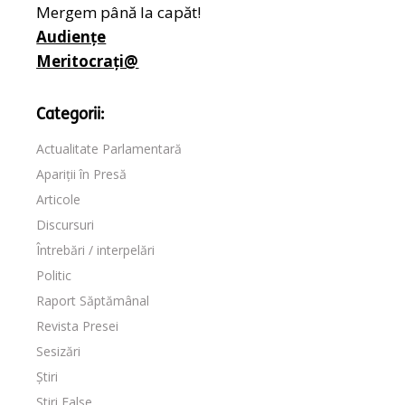
Mergem până la capăt!
Audiențe
Meritocrați@
Categorii:
Actualitate Parlamentară
Apariții în Presă
Articole
Discursuri
Întrebări / interpelări
Politic
Raport Săptămânal
Revista Presei
Sesizări
Știri
Stiri False