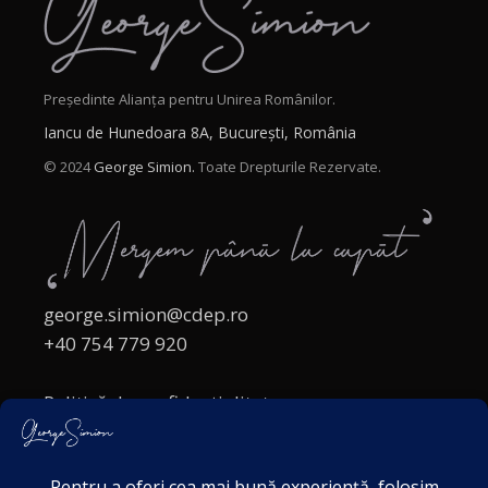
Președinte Alianța pentru Unirea Românilor.
Iancu de Hunedoara 8A, București, România
© 2024
George Simion.
Toate Drepturile Rezervate.
george.simion@cdep.ro
+40 754 779 920
Politică de confidențialitate
Politica cookies
Termeni și Condiții