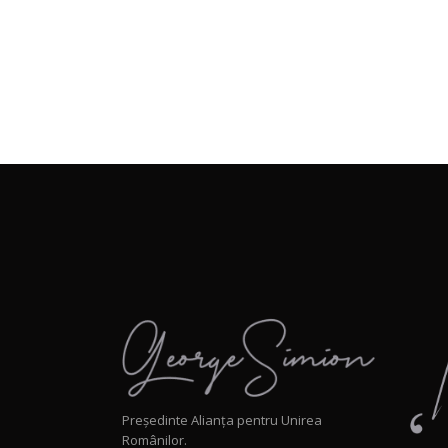
Președinte Alianța pentru Unirea
Românilor.