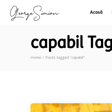
Acasă
capabil Ta
Home
Posts tagged "capabil"