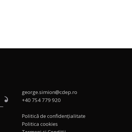
george.simion@cdep.ro
+40 754 779 920
Politică de confidențialitate
Politica cookies
Termeni și Condiții