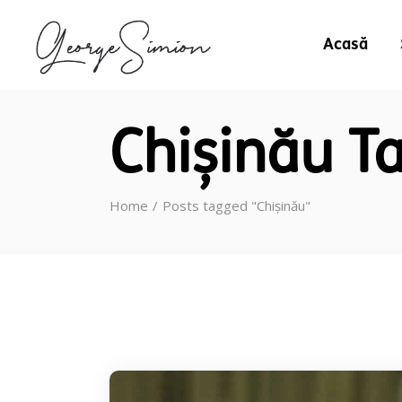
Acasă
Chișinău T
Home
Posts tagged "Chișinău"