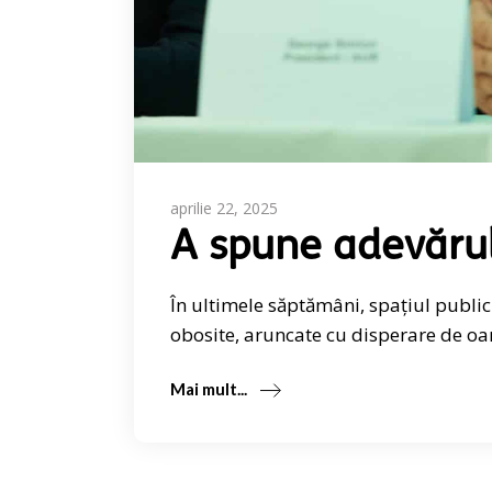
aprilie 22, 2025
A spune adevărul
În ultimele săptămâni, spațiul public 
obosite, aruncate cu disperare de o
Mai mult...