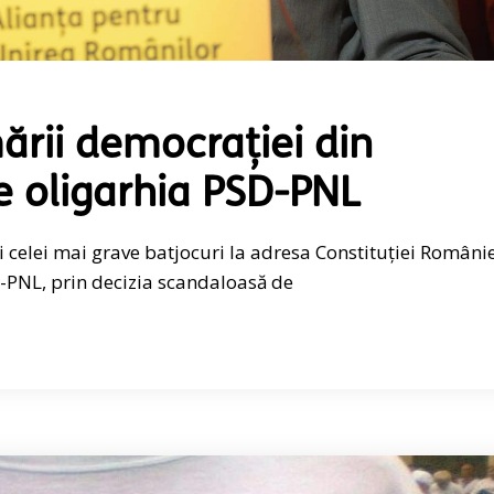
ării democrației din
 oligarhia PSD-PNL
 celei mai grave batjocuri la adresa Constituției Români
-PNL, prin decizia scandaloasă de