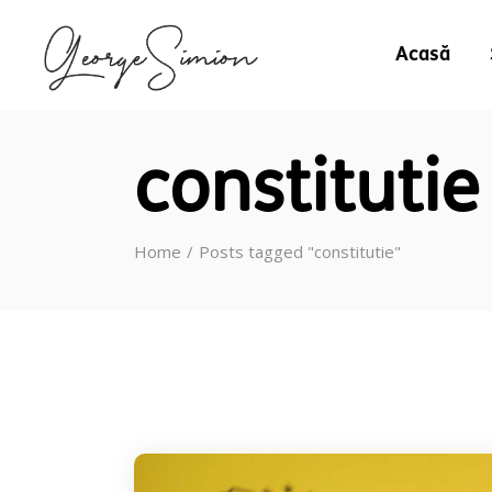
Acasă
constitutie
Home
Posts tagged "constitutie"