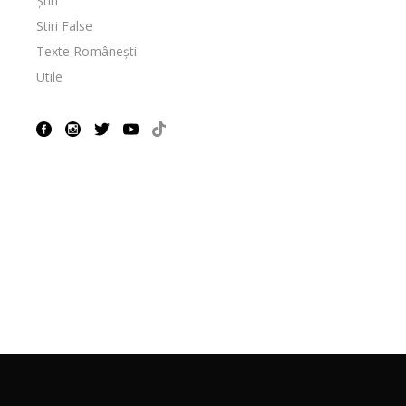
Știri
Stiri False
Texte Românești
Utile