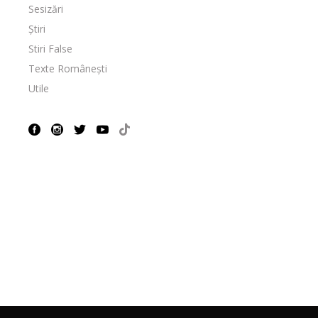
Sesizări
Știri
Stiri False
Texte Românești
Utile