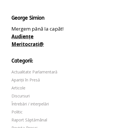
George Simion
Mergem până la capăt!
Audiențe
Meritocrați@
Categorii:
Actualitate Parlamentară
Apariții în Presă
Articole
Discursuri
Întrebări / interpelări
Politic
Raport Săptămânal
Revista Presei