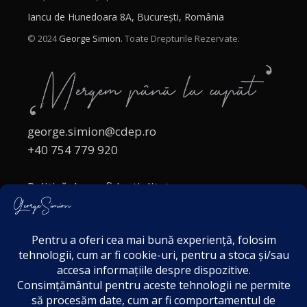
Iancu de Hunedoara 8A, București, România
© 2024
George Simion.
Toate Drepturile Rezervate.
george.simion@cdep.ro
+40 754 779 920
Politică de confidențialitate
Politica cookies
Termeni și Condiții
Acordul de markting
Disclaimer