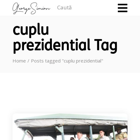
Caută
cuplu
prezidential Tag
Home
Posts tagged "cuplu prezidential"