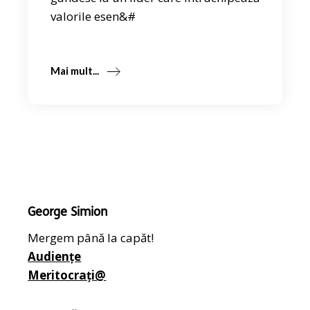
valorile esen&#
Mai mult...
George Simion
Mergem până la capăt!
Audiențe
Meritocrați@