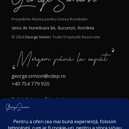
Președinte Alianța pentru Unirea Românilor.
Iancu de Hunedoara 8A, București, România
© 2024
George Simion.
Toate Drepturile Rezervate.
george.simion@cdep.ro
+40 754 779 920
Politică de confidențialitate
Politica cookies
Termeni și Condiții
Acordul de markting