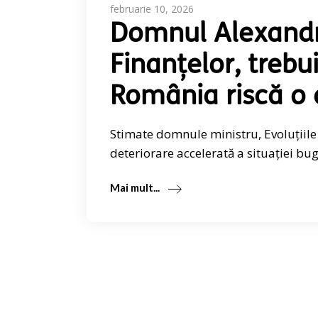
februarie 10, 2026
Domnul Alexandr
Finanțelor, treb
România riscă o c
Stimate domnule ministru, Evoluțiile 
deteriorare accelerată a situației bu
Mai mult...