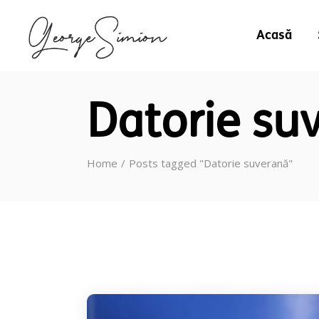
Acasă
Datorie su
Home
Posts tagged "Datorie suverană"