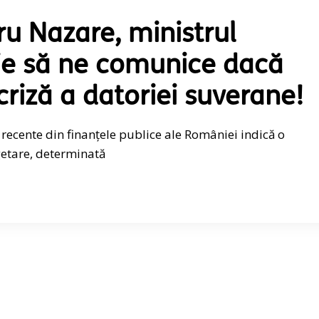
u Nazare, ministrul
uie să ne comunice dacă
riză a datoriei suverane!
recente din finanțele publice ale României indică o
getare, determinată