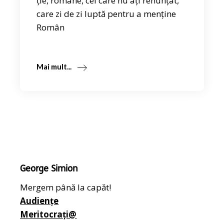
ție, române, cei care nu ați renunțat,
care zi de zi luptă pentru a menține
Român
Mai mult...
George Simion
Mergem până la capăt!
Audiențe
Meritocrați@