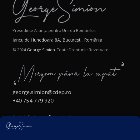
Președinte Alianța pentru Unirea Românilor.
Iancu de Hunedoara 8A, București, România
© 2024
George Simion.
Toate Drepturile Rezervate.
george.simion@cdep.ro
+40 754 779 920
Politică de confidențialitate
Politica cookies
Termeni și Condiții