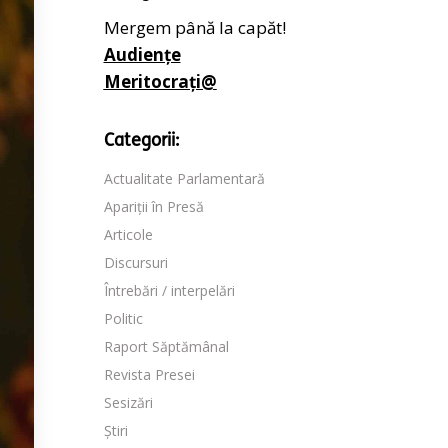
Mergem până la capăt!
Audiențe
Meritocrați@
Categorii:
Actualitate Parlamentară
Apariții în Presă
Articole
Discursuri
Întrebări / interpelări
Politic
Raport Săptămânal
Revista Presei
Sesizări
Știri