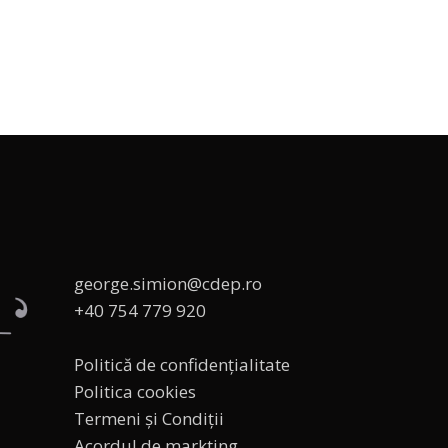
george.simion@cdep.ro
+40 754 779 920
Politică de confidențialitate
Politica cookies
Termeni și Condiții
Acordul de markting