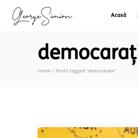
Acasă
democaraț
Home
Posts tagged "democarație"