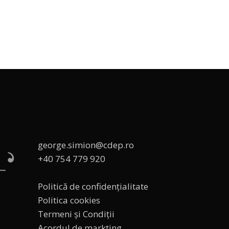
george.simion@cdep.ro
+40 754 779 920
Politică de confidențialitate
Politica cookies
Termeni și Condiții
Acordul de markting