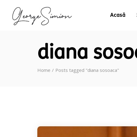
Acasă
diana soso
Home
Posts tagged "diana sosoaca"