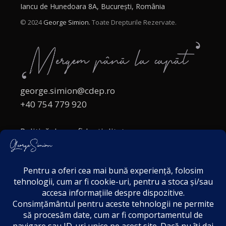
Iancu de Hunedoara 8A, București, România
© 2024
George Simion.
Toate Drepturile Rezervate.
george.simion@cdep.ro
+40 754 779 920
Politică de confidențialitate
Politica cookies
Termeni și Condiții
Acordul de markting
Disclaimer