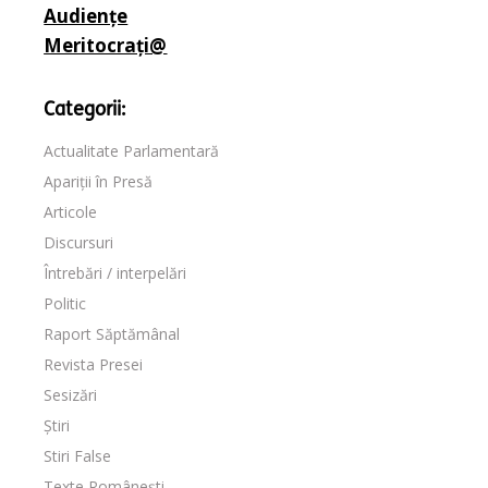
Audiențe
Meritocrați@
Categorii:
Actualitate Parlamentară
Apariții în Presă
Articole
Discursuri
Întrebări / interpelări
Politic
Raport Săptămânal
Revista Presei
Sesizări
Știri
Stiri False
Texte Românești