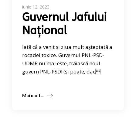
iunie 12, 2023
Guvernul Jafului
Național
Iată că a venit și ziua mult așteptată a
rocadei toxice. Guvernul PNL-PSD-
UDMR nu mai este, trăiască noul
guvern PNL-PSD! (și poate, dac
Mai mult...