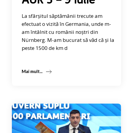
AUR 3 – 9 iulie
La sfârșitul săptămânii trecute am
efectuat o vizită în Germania, unde m-
am întâlnit cu românii noștri din
Nürnberg. M-am bucurat să văd că și la
peste 1500 de km d
Mai mult...