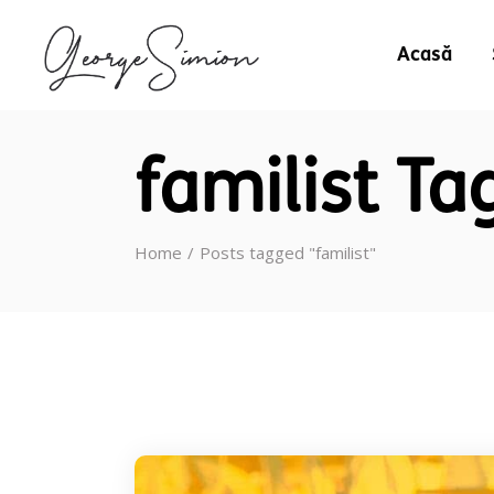
Acasă
familist Ta
Home
Posts tagged "familist"