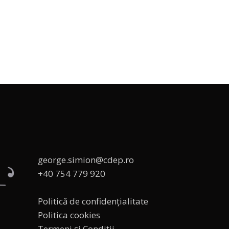
george.simion@cdep.ro
+40 754 779 920
Politică de confidențialitate
Politica cookies
Termeni și Condiții