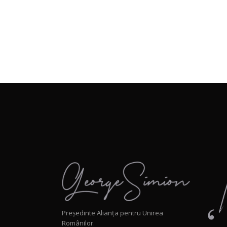
Președinte Alianța pentru Unirea
Românilor.