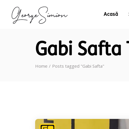
Acasă
Gabi Safta
Home
Posts tagged "Gabi Safta"