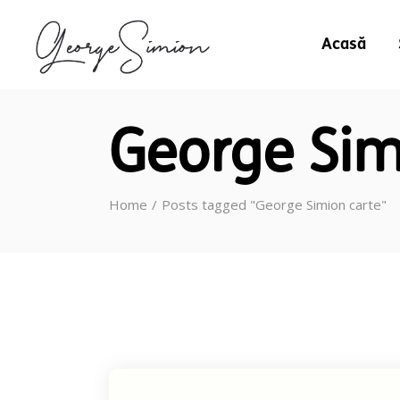
Acasă
George Sim
Home
Posts tagged "George Simion carte"