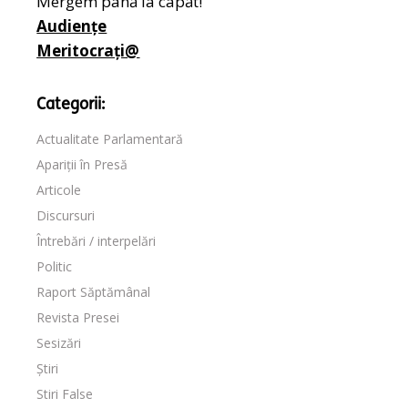
Mergem până la capăt!
Audiențe
Meritocrați@
Categorii:
Actualitate Parlamentară
Apariții în Presă
Articole
Discursuri
Întrebări / interpelări
Politic
Raport Săptămânal
Revista Presei
Sesizări
Știri
Stiri False