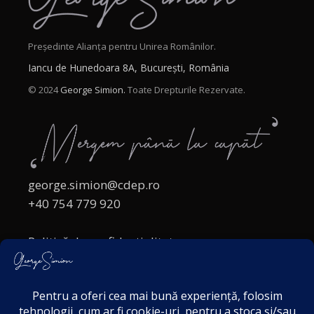
Președinte Alianța pentru Unirea Românilor.
Iancu de Hunedoara 8A, București, România
© 2024
George Simion.
Toate Drepturile Rezervate.
george.simion@cdep.ro
+40 754 779 920
Politică de confidențialitate
Politica cookies
Termeni și Condiții
Acordul de markting