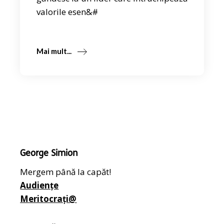
valorile esen&#
Mai mult...
George Simion
Mergem până la capăt!
Audiențe
Meritocrați@