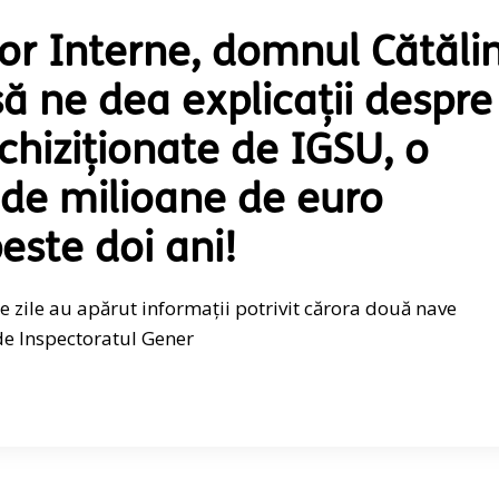
lor Interne, domnul Cătăli
să ne dea explicații despre
chiziționate de IGSU, o
i de milioane de euro
ste doi ani!
 zile au apărut informații potrivit cărora două nave
de Inspectoratul Gener