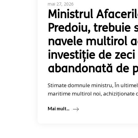
mai 27, 2026
Ministrul Afaceri
Predoiu, trebuie 
navele multirol a
investiție de zec
abandonată de pe
Stimate domnule ministru, În ultimele
maritime multirol noi, achiziționate 
Mai mult...