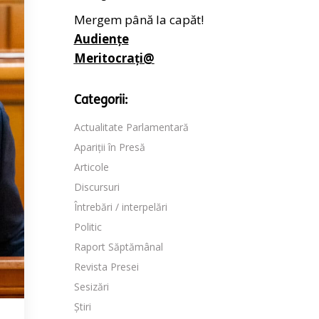
Mergem până la capăt!
Audiențe
Meritocrați@
Categorii:
Actualitate Parlamentară
Apariții în Presă
Articole
Discursuri
Întrebări / interpelări
Politic
Raport Săptămânal
Revista Presei
Sesizări
Știri