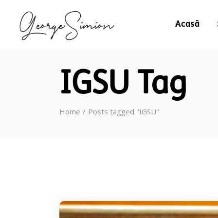
Acasă
IGSU Tag
Home
Posts tagged "IGSU"