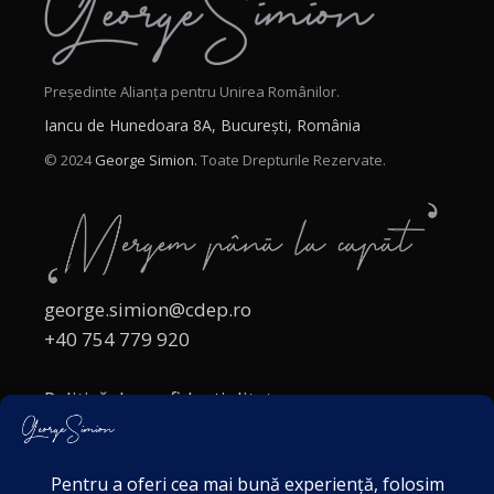
Președinte Alianța pentru Unirea Românilor.
Iancu de Hunedoara 8A, București, România
© 2024
George Simion.
Toate Drepturile Rezervate.
george.simion@cdep.ro
+40 754 779 920
Politică de confidențialitate
Politica cookies
Termeni și Condiții
Acordul de markting