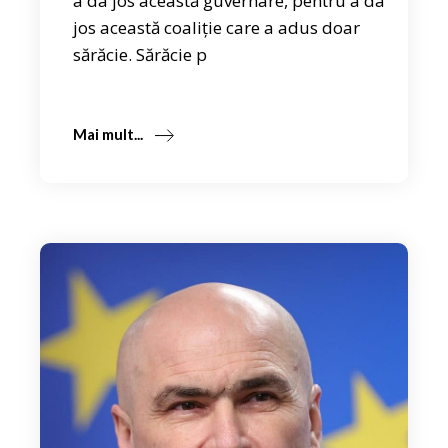
a da jos această guvernare, pentru a da
jos această coaliție care a adus doar
sărăcie. Sărăcie p
Mai mult...