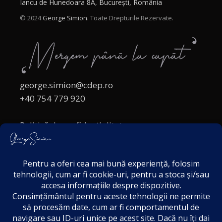
Iancu de Hunedoara 8A, București, România
© 2024
George Simion.
Toate Drepturile Rezervate.
george.simion@cdep.ro
+40 754 779 920
Politică de confidențialitate
Politica cookies
Termeni și Condiții
Acordul de markting
Disclaimer