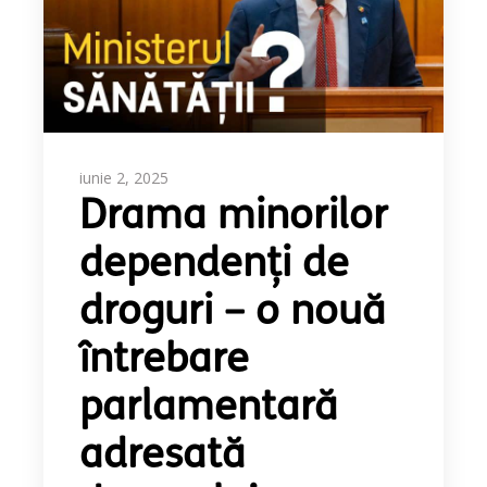
iunie 2, 2025
Drama minorilor
dependenți de
droguri – o nouă
întrebare
parlamentară
adresată