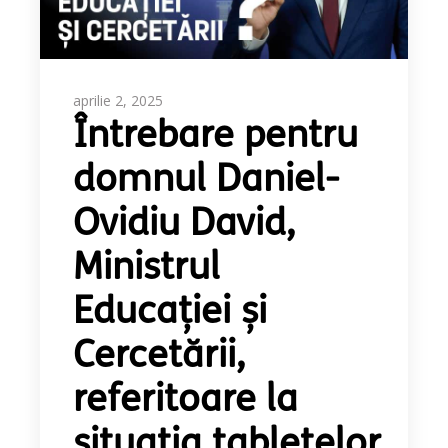
aprilie 2, 2025
Întrebare pentru
domnul Daniel-
Ovidiu David,
Ministrul
Educației și
Cercetării,
referitoare la
situația tabletelor