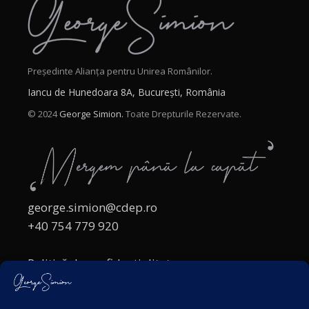
Președinte Alianța pentru Unirea Românilor.
Iancu de Hunedoara 8A, București, România
© 2024
George Simion.
Toate Drepturile Rezervate.
george.simion@cdep.ro
+40 754 779 920
Politică de confidențialitate
Politica cookies
Termeni și Condiții