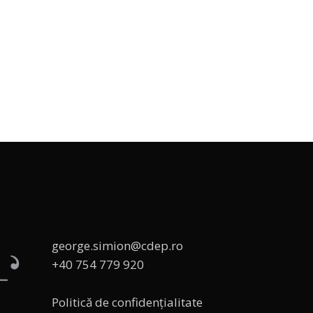
george.simion@cdep.ro
+40 754 779 920
Politică de confidențialitate