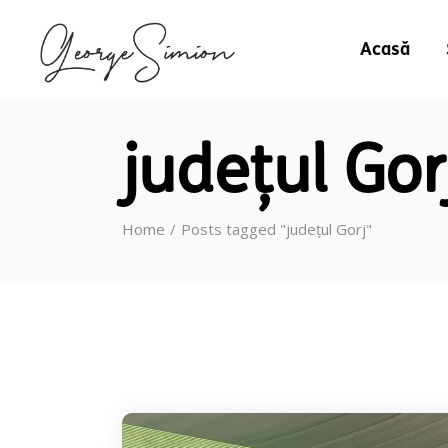
Acasă
județul Gor
Home
Posts tagged "județul Gorj"