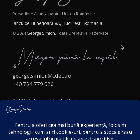
Președinte Alianța pentru Unirea Românilor.
Iancu de Hunedoara 8A, București, România
© 2024
George Simion.
Toate Drepturile Rezervate.
george.simion@cdep.ro
+40 754 779 920
Politică de confidențialitate
Politica cookies
Termeni și Condiții
Acordul de markting
Disclaimer