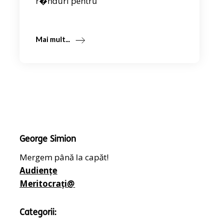
r�nduri pentru
Mai mult...
George Simion
Mergem până la capăt!
Audiențe
Meritocrați@
Categorii: