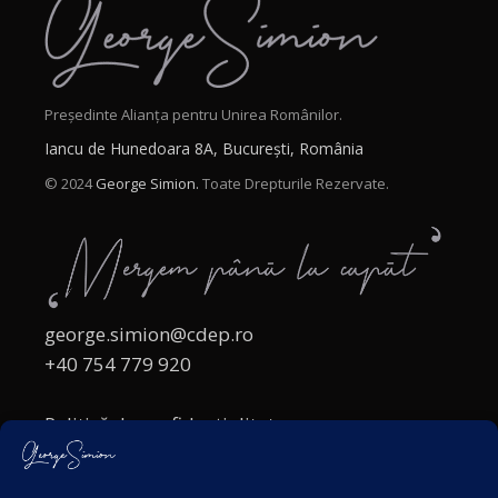
Președinte Alianța pentru Unirea Românilor.
Iancu de Hunedoara 8A, București, România
© 2024
George Simion.
Toate Drepturile Rezervate.
george.simion@cdep.ro
+40 754 779 920
Politică de confidențialitate
Politica cookies
Termeni și Condiții