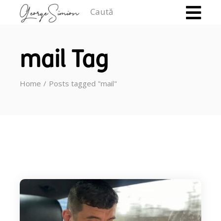
Caută
mail Tag
Home
Posts tagged "mail"