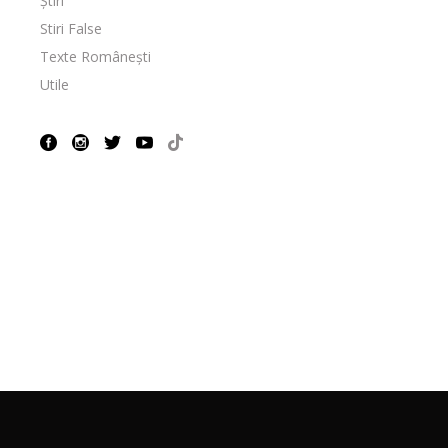
Știri
Stiri False
Texte Românești
Utile