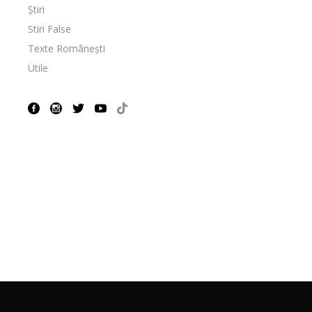
Știri
Stiri False
Texte Românești
Utile