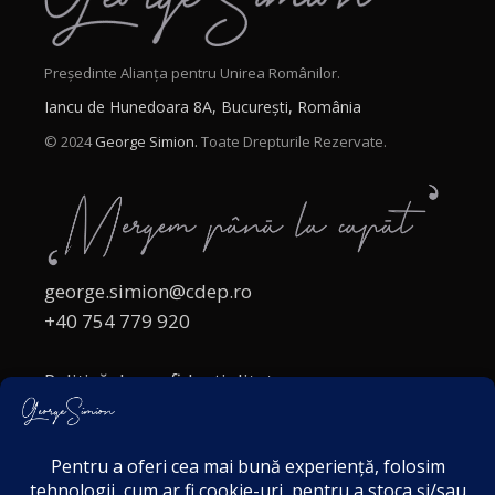
Președinte Alianța pentru Unirea Românilor.
Iancu de Hunedoara 8A, București, România
© 2024
George Simion.
Toate Drepturile Rezervate.
george.simion@cdep.ro
+40 754 779 920
Politică de confidențialitate
Politica cookies
Termeni și Condiții
Acordul de markting