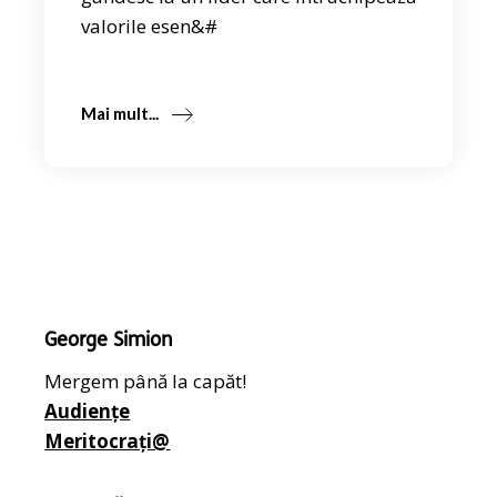
valorile esen&#
Mai mult...
George Simion
Mergem până la capăt!
Audiențe
Meritocrați@